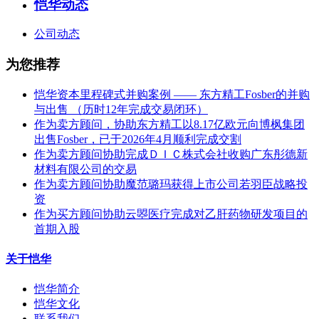
恺华动态
公司动态
为您推荐
恺华资本里程碑式并购案例 —— 东方精工Fosber的并购
与出售 （历时12年完成交易闭环）
作为卖方顾问，协助东方精工以8.17亿欧元向博枫集团
出售Fosber，已于2026年4月顺利完成交割
作为卖方顾问协助完成ＤＩＣ株式会社收购广东彤德新
材料有限公司的交易
作为卖方顾问协助魔范璐玛获得上市公司若羽臣战略投
资
作为买方顾问协助云曌医疗完成对乙肝药物研发项目的
首期入股
关于恺华
恺华简介
恺华文化
联系我们